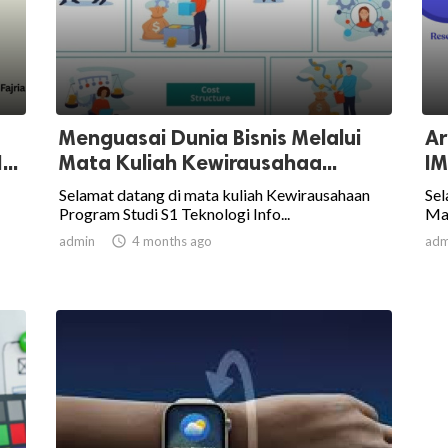
Menguasai Dunia Bisnis Melalui
Ar
..
Mata Kuliah Kewirausahaa...
I
Selamat datang di mata kuliah Kewirausahaan
Sel
Program Studi S1 Teknologi Info...
Man
admin

4 months ago
adm