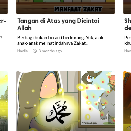
er-
Tangan di Atas yang Dicintai
Sh
Allah
de
m?
Berbagi bukan berarti berkurang. Yuk, ajak
Pe
anak-anak melihat indahnya Zakat...
khu
Navila

3 months ago
Nav