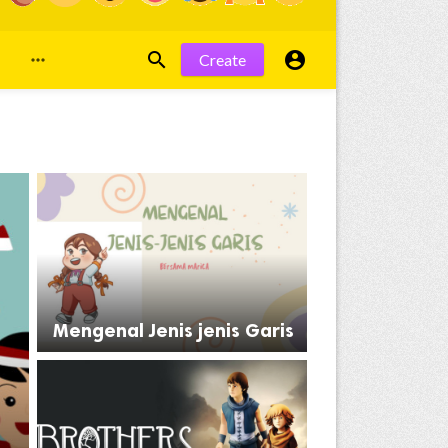


Create

Mengenal Jenis jenis Garis