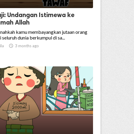
ji: Undangan Istimewa ke
mah Allah
rnahkah kamu membayangkan jutaan orang
i seluruh dunia berkumpul di sa...
ila

3 months ago