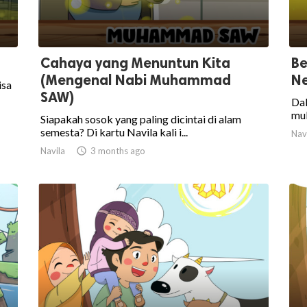
Cahaya yang Menuntun Kita
Be
(Mengenal Nabi Muhammad
N
isa
SAW)
Dal
mul
Siapakah sosok yang paling dicintai di alam
semesta? Di kartu Navila kali i...
Nav
Navila

3 months ago