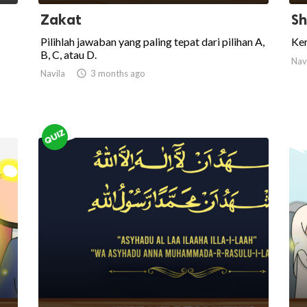
Zakat
Sh
Pilihlah jawaban yang paling tepat dari pilihan A,
Ker
B, C, atau D.
Nav
Navila

3 months ago