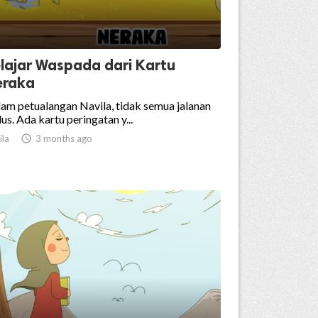
lajar Waspada dari Kartu
eraka
am petualangan Navila, tidak semua jalanan
us. Ada kartu peringatan y...
ila

3 months ago