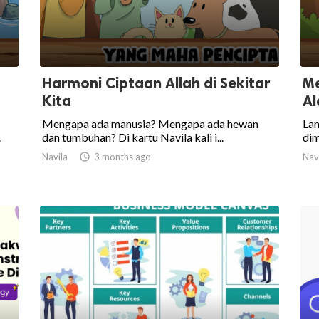
Harmoni Ciptaan Allah di Sekitar
Me
Kita
A
Mengapa ada manusia? Mengapa ada hewan
Lan
.
dan tumbuhan? Di kartu Navila kali i...
dim
Navila

3 months ago
Nav