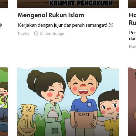
Mengenal Rukun Islam
Ha
Ru

Kerjakan dengan jujur dan penuh semangat! 😊
Pe
Navila

3 months ago
dar
Nav