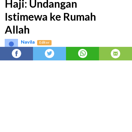
Haji: Undangan
Istimewa ke Rumah
Allah
Navila
Editor
posted on
3 months ago
—
updated on
13 hours ago