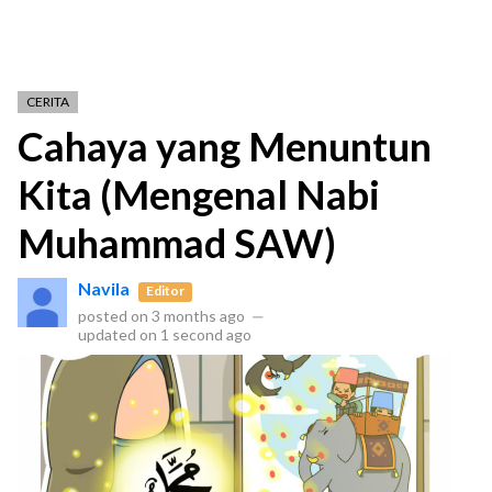
CERITA
Cahaya yang Menuntun
Kita (Mengenal Nabi
Muhammad SAW)
Navila
Editor
posted on
3 months ago
—
updated on
1 second ago