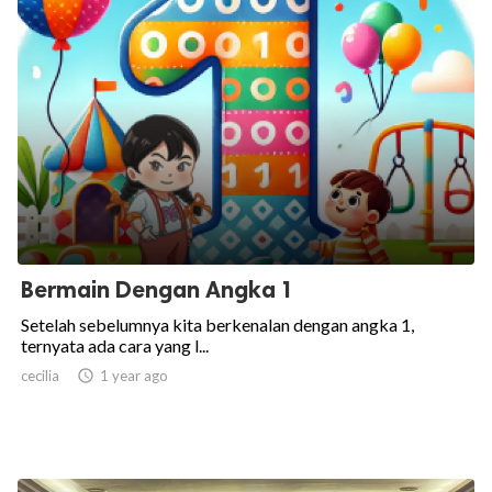
Bermain Dengan Angka 1
Setelah sebelumnya kita berkenalan dengan angka 1,
ternyata ada cara yang l...
cecilia

1 year ago