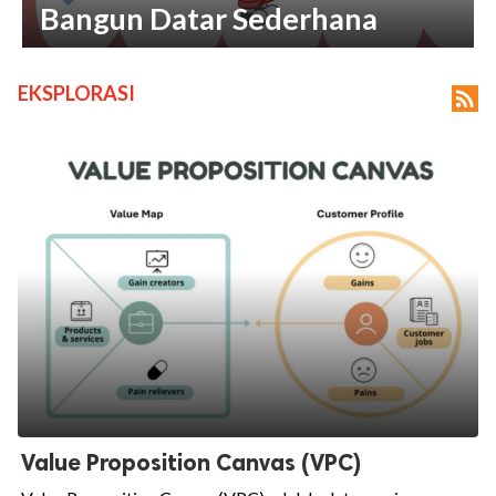
Bangun Datar Sederhana
EKSPLORASI

ed.
Value Proposition Canvas (VPC)