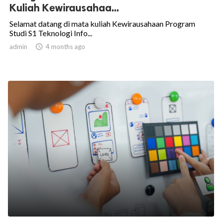
Kuliah Kewirausahaa...
Selamat datang di mata kuliah Kewirausahaan Program
Studi S1 Teknologi Info...
admin

4 months ago