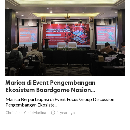
Marica di Event Pengembangan
Ekosistem Boardgame Nasion...
Marica Berpartisipasi di Event Focus Group Discussion
Pengembangan Ekosiste...
Christiana Yunie Marlina

1 year ago