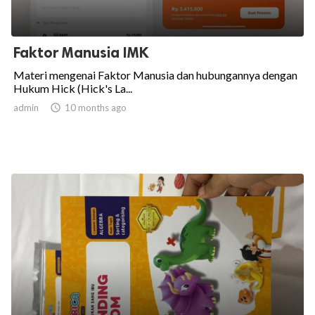
Faktor Manusia IMK
Materi mengenai Faktor Manusia dan hubungannya dengan
Hukum Hick (Hick's La...
admin

10 months ago