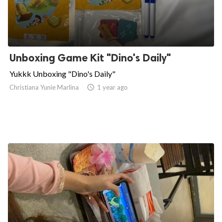
Unboxing Game Kit "Dino's Daily"
Yukkk Unboxing "Dino's Daily"
Christiana Yunie Marlina

1 year ago