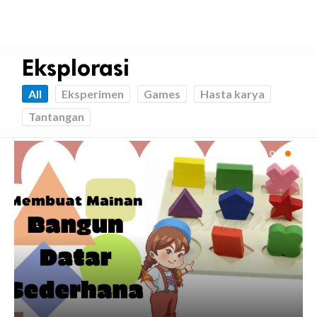
Eksplorasi
All
Eksperimen
Games
Hasta karya
Tantangan