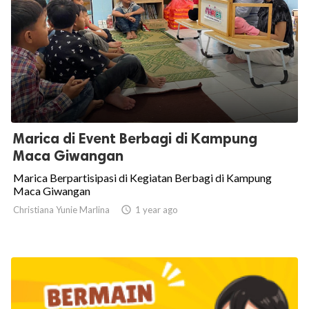
Marica di Event Berbagi di Kampung
Maca Giwangan
Marica Berpartisipasi di Kegiatan Berbagi di Kampung
Maca Giwangan
Christiana Yunie Marlina

1 year ago