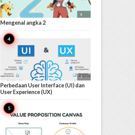

8
Mengenal angka 2

7
Perbedaan User Interface (UI) dan
User Experience (UX)