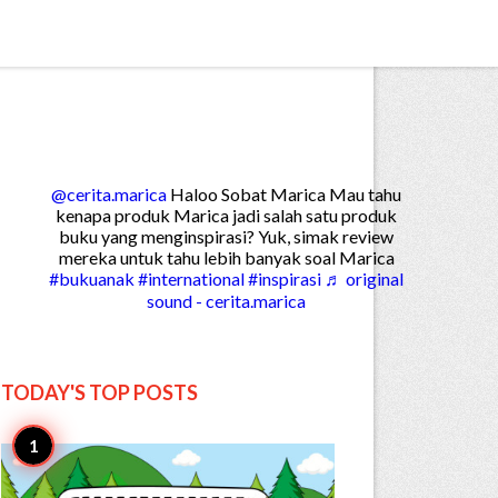


Create

@cerita.marica
Haloo Sobat Marica Mau tahu
kenapa produk Marica jadi salah satu produk
buku yang menginspirasi? Yuk, simak review
mereka untuk tahu lebih banyak soal Marica
#bukuanak
#international
#inspirasi
♬ original
sound - cerita.marica
TODAY'S TOP
POSTS