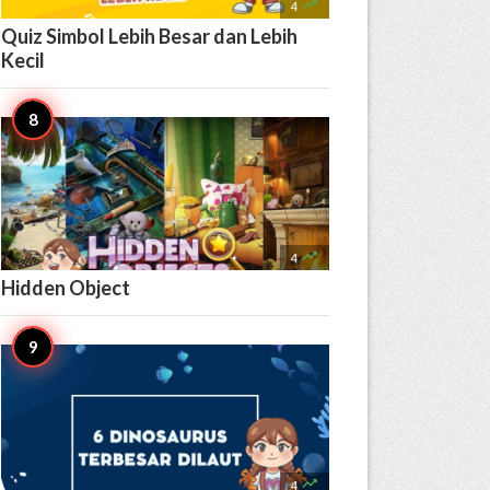

4
Quiz Simbol Lebih Besar dan Lebih
Kecil

4
Hidden Object

4