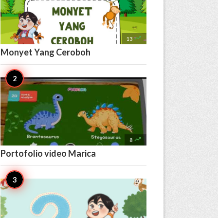

13
Monyet Yang Ceroboh

8
Portofolio video Marica