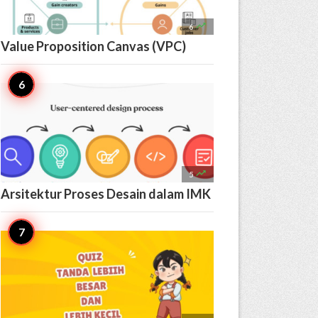

6
Value Proposition Canvas (VPC)

5
Arsitektur Proses Desain dalam IMK