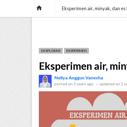
verified
pets
menu_book
MARICA
CERITA
ENS

Eksperimen air, minyak, dan es
EKSPLORASI
EKSPERIMEN
Eksperimen air, min
Nellya Anggun Vanesha
posted on
2 years ago
—
updated on
1 s