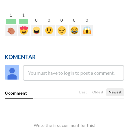
1
1
0
0
0
0
0
KOMENTAR
Best
Oldest
Newest
0 comment
Write the first comment for this!