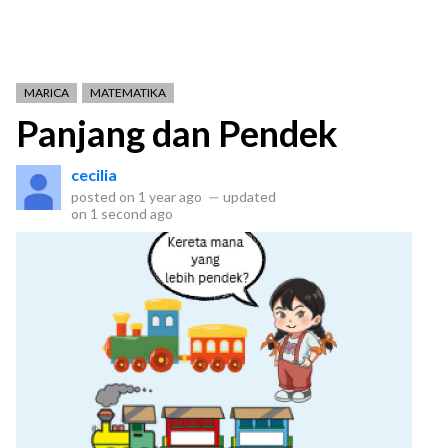
MARICA
MATEMATIKA
Panjang dan Pendek
cecilia
posted on
1 year ago
—
updated
on
1 second ago