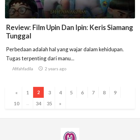
Review: Film Upin Dan Ipin: Keris Siamang
Tunggal
Perbedaan adalah hal yang wajar dalam kehidupan.
Tugas terpenting dari manu...
Afifahfadila

2 years ago
«
1
2
3
4
5
6
7
8
9
10
...
34
35
»