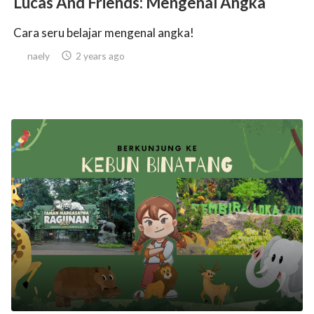
Lucas And Friends: Mengenal Angka
Cara seru belajar mengenal angka!
naely

2 years ago