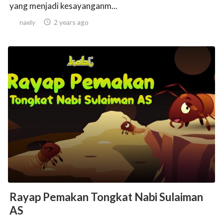
yang menjadi kesayanganm...
naely

2 years ago
Rayap Pemakan Tongkat Nabi Sulaiman
AS