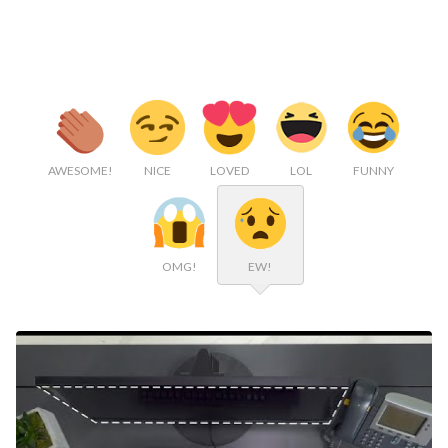
AWESOME!
NICE
LOVED
LOL
FUNNY
OMG!
EW!