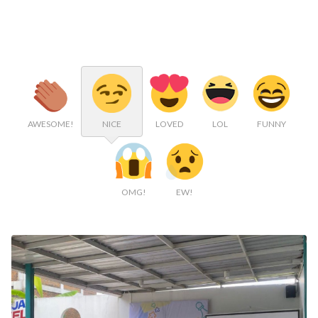
AWESOME!
NICE
LOVED
LOL
FUNNY
OMG!
EW!