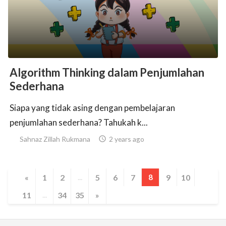
Algorithm Thinking dalam Penjumlahan
Sederhana
Siapa yang tidak asing dengan pembelajaran
penjumlahan sederhana? Tahukah k...
Sahnaz Zillah Rukmana

2 years ago
«
1
2
...
5
6
7
8
9
10
11
...
34
35
»