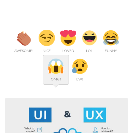
AWESOME!
NICE
LOVED
LOL
FUNNY
OMG!
EW!