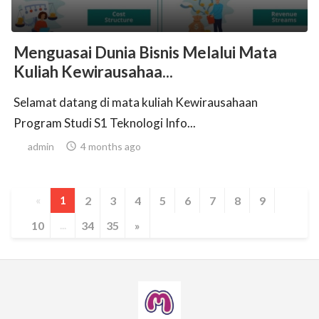
Menguasai Dunia Bisnis Melalui Mata
Kuliah Kewirausahaa...
Selamat datang di mata kuliah Kewirausahaan
Program Studi S1 Teknologi Info...
admin

4 months ago
«
1
2
3
4
5
6
7
8
9
10
...
34
35
»