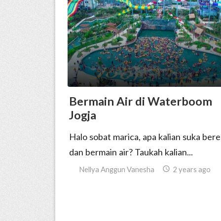
Bermain Air di Waterboom
Jogja
Halo sobat marica, apa kalian suka ber
dan bermain air? Taukah kalian...
Nellya Anggun Vanesha

2 years ago