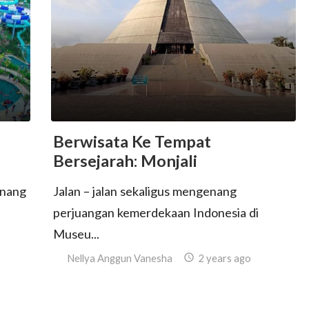
Berwisata Ke Tempat
Bersejarah: Monjali
enang
Jalan – jalan sekaligus mengenang
perjuangan kemerdekaan Indonesia di
Museu...
Nellya Anggun Vanesha

2 years ago