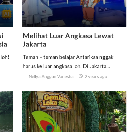
i
Melihat Luar Angkasa Lewat
sia
Jakarta
loh!
Teman – teman belajar Antariksa nggak
harus ke luar angkasa loh. Di Jakarta...
Nellya Anggun Vanesha

2 years ago