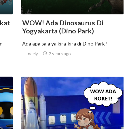
kat
WOW! Ada Dinosaurus Di
Yogyakarta (Dino Park)
an
Ada apa saja ya kira-kira di Dino Park?
naely

2 years ago