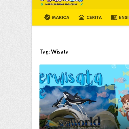
verified
pets
menu_book
MARICA
CERITA
ENS
Tag:
Wisata