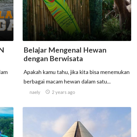
N
Belajar Mengenal Hewan
dengan Berwisata
Alam
Apakah kamu tahu, jika kita bisa menemukan
berbagai macam hewan dalam satu...
naely

2 years ago