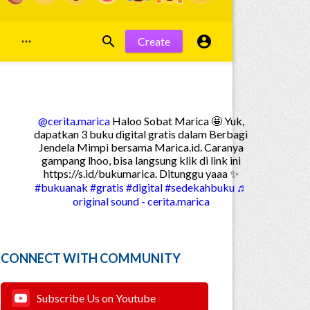


Create

@cerita.marica
Haloo Sobat Marica 🤩 Yuk,
dapatkan 3 buku digital gratis dalam Berbagi
Jendela Mimpi bersama Marica.id. Caranya
gampang lhoo, bisa langsung klik di link ini
https://s.id/bukumarica. Ditunggu yaaa ✨
#bukuanak
#gratis
#digital
#sedekahbuku
♬
original sound - cerita.marica
CONNECT WITH COMMUNITY
Subscribe Us on Youtube