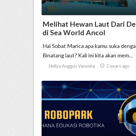
Melihat Hewan Laut Dari De
di Sea World Ancol
Hai Sobat Marica apa kamu suka deng
ed.
Binatang laut? Kali ini kita akan mem...
Nellya Anggun Vanesha

2 years ago