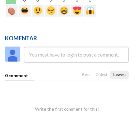
KOMENTAR
Best
Oldest
Newest
0 comment
Write the first comment for this!