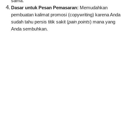
sama.
Dasar untuk Pesan Pemasaran:
 Memudahkan 
pembuatan kalimat promosi (copywriting) karena Anda 
sudah tahu persis titik sakit (
pain points
) mana yang 
Anda sembuhkan.