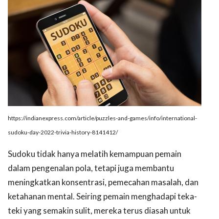
https://indianexpress.com/article/puzzles-and-games/info/international-
sudoku-day-2022-trivia-history-8141412/
Sudoku tidak hanya melatih kemampuan pemain
dalam pengenalan pola, tetapi juga membantu
meningkatkan konsentrasi, pemecahan masalah, dan
ketahanan mental. Seiring pemain menghadapi teka-
teki yang semakin sulit, mereka terus diasah untuk