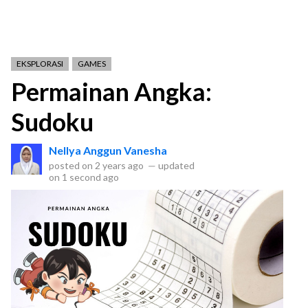
EKSPLORASI
GAMES
Permainan Angka:
Sudoku
Nellya Anggun Vanesha
posted on
2 years ago
—
updated
on
1 second ago