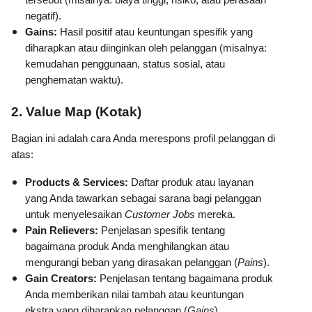
tersebut (misalnya: biaya tinggi, risiko, atau perasaan 
negatif).
Gains:
 Hasil positif atau keuntungan spesifik yang 
diharapkan atau diinginkan oleh pelanggan (misalnya: 
kemudahan penggunaan, status sosial, atau 
penghematan waktu).
2. Value Map (Kotak)
Bagian ini adalah cara Anda merespons profil pelanggan di 
atas:
Products & Services:
 Daftar produk atau layanan 
yang Anda tawarkan sebagai sarana bagi pelanggan 
untuk menyelesaikan 
Customer Jobs
 mereka.
Pain Relievers:
 Penjelasan spesifik tentang 
bagaimana produk Anda menghilangkan atau 
mengurangi beban yang dirasakan pelanggan (
Pains
).
Gain Creators:
 Penjelasan tentang bagaimana produk 
Anda memberikan nilai tambah atau keuntungan 
ekstra yang diharapkan pelanggan (
Gains
).