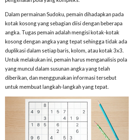
Dalam permainan Sudoku, pemain dihadapkan pada
kotak kosong yang sebagian diisi dengan beberapa
angka. Tugas pemain adalah mengisi kotak-kotak
kosong dengan angka yang tepat sehingga tidak ada
duplikasi dalam setiap baris, kolom, atau kotak 3x3.
Untuk melakukan ini, pemain harus menganalisis pola
yang muncul dalam susunan angka yang telah
diberikan, dan menggunakan informasi tersebut
untuk membuat langkah-langkah yang tepat.