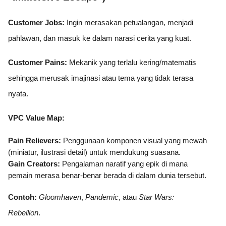
Customer Jobs:
 Ingin merasakan petualangan, menjadi 
pahlawan, dan masuk ke dalam narasi cerita yang kuat.
Customer Pains:
 Mekanik yang terlalu kering/matematis 
sehingga merusak imajinasi atau tema yang tidak terasa 
nyata.
VPC Value Map:
Pain Relievers:
 Penggunaan komponen visual yang mewah 
(miniatur, ilustrasi detail) untuk mendukung suasana.
Gain Creators:
 Pengalaman naratif yang epik di mana 
pemain merasa benar-benar berada di dalam dunia tersebut.
Contoh:
Gloomhaven
, 
Pandemic
, atau 
Star Wars: 
Rebellion
.