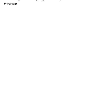
tersebut.