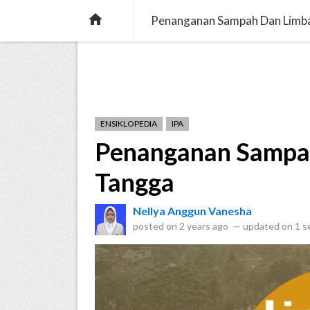
verified
pets
menu_book
MARICA
CERITA
ENS

Penanganan Sampah Dan Limb
ENSIKLOPEDIA
IPA
Penanganan Sampa
Tangga
Nellya Anggun Vanesha
posted on
2 years ago
—
updated on
1 s