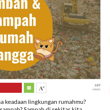
689
views
na keadaan lingkungan rumahmu?
 sampah? Sampah di sekitar kita