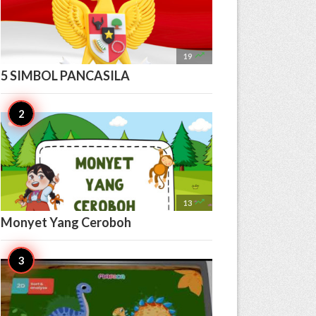

19
5 SIMBOL PANCASILA

13
Monyet Yang Ceroboh