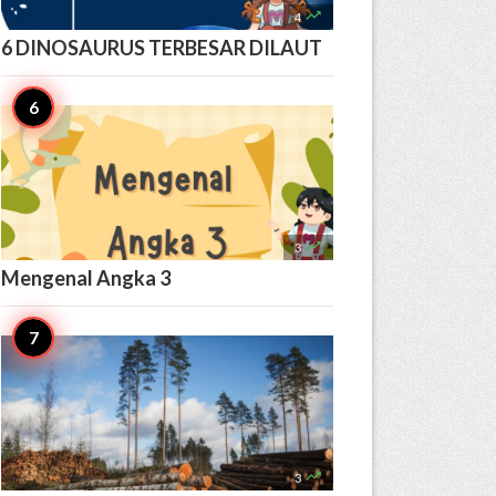

4
6 DINOSAURUS TERBESAR DILAUT

3
Mengenal Angka 3

3