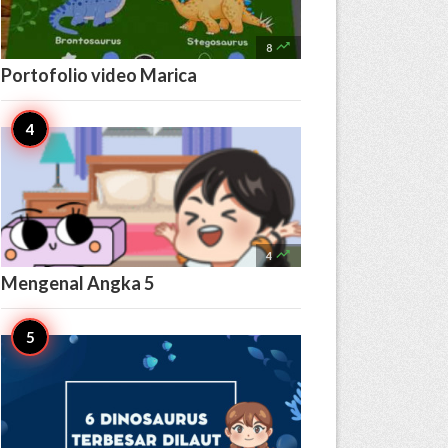

8
Portofolio video Marica

4
Mengenal Angka 5