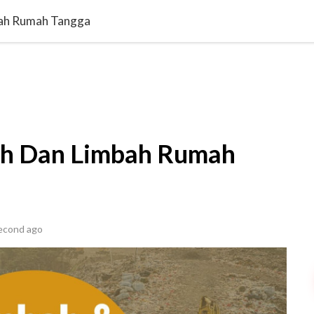
backpack
library_books
tips_and_updates
IKLOPEDIA
EKSPLORASI
LIPUTAN
KUIS
ah Rumah Tangga
h Dan Limbah Rumah
econd ago