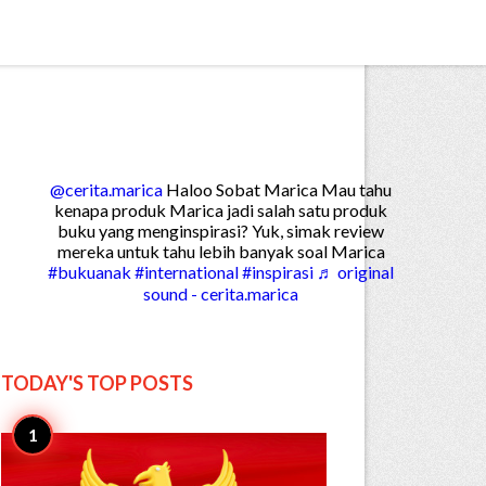


Create

@cerita.marica
Haloo Sobat Marica Mau tahu
kenapa produk Marica jadi salah satu produk
buku yang menginspirasi? Yuk, simak review
mereka untuk tahu lebih banyak soal Marica
#bukuanak
#international
#inspirasi
♬ original
sound - cerita.marica
TODAY'S TOP
POSTS