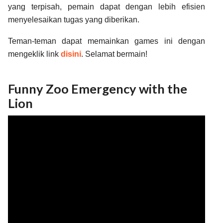
yang terpisah, pemain dapat dengan lebih efisien
menyelesaikan tugas yang diberikan.
Teman-teman dapat memainkan games ini dengan
mengeklik link
disini
. Selamat bermain!
Funny Zoo Emergency with the
Lion