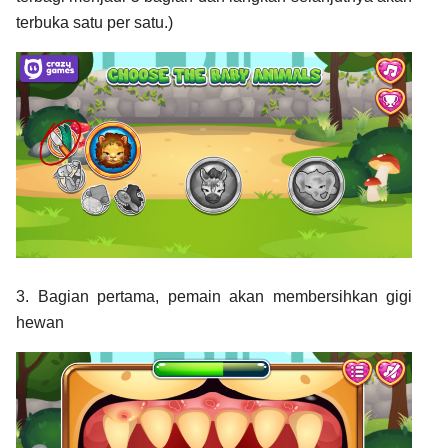
terbuka satu per satu.)
3. Bagian pertama, pemain akan membersihkan gigi
hewan