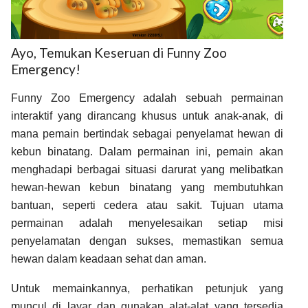
Ayo, Temukan Keseruan di Funny Zoo
Emergency!
Funny Zoo Emergency adalah sebuah permainan
ed.
interaktif yang dirancang khusus untuk anak-anak, di
mana pemain bertindak sebagai penyelamat hewan di
kebun binatang. Dalam permainan ini, pemain akan
menghadapi berbagai situasi darurat yang melibatkan
hewan-hewan kebun binatang yang membutuhkan
bantuan, seperti cedera atau sakit. Tujuan utama
permainan adalah menyelesaikan setiap misi
penyelamatan dengan sukses, memastikan semua
hewan dalam keadaan sehat dan aman.
Untuk memainkannya, perhatikan petunjuk yang
muncul di layar dan gunakan alat-alat yang tersedia