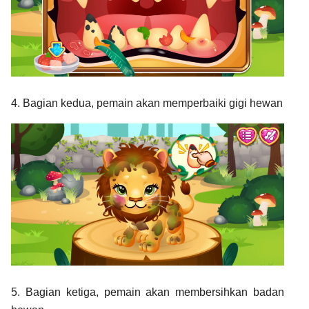
4. Bagian kedua, pemain akan memperbaiki gigi hewan
5. Bagian ketiga, pemain akan membersihkan badan