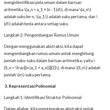
mengidentifikasi pola umum dalam barisan
aritmetika \(a_n = a_1 + (n - 1)d\), di mana \(a_n\)
adalah suku ke-n, \(a_1\) adalah suku pertama, dan \
(d\) adalah beda antara setiap suku.
Langkah 2: Pengembangan Rumus Umum
Dengan menggunakan abstraksi, kita dapat
mengembangkan rumus umum untuk menghitung
jumlah suku-suku dalam barisan aritmetika, yaitu \
(S_n = \frac{{n (a_1 + a_n)}}{2}\), di mana \(S_n\) adalah
jumlah \(n\) suku pertama.
3. Representasi Polinomial
Langkah 1: Identifikasi Struktur Polinomial
Dalam aljabar, kita menggunakan abstraksi untuk