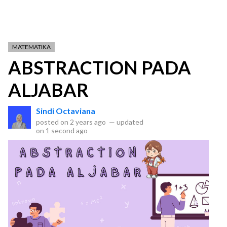
MATEMATIKA
ABSTRACTION PADA
ALJABAR
Sindi Octaviana
posted on
2 years ago
—
updated
on
1 second ago