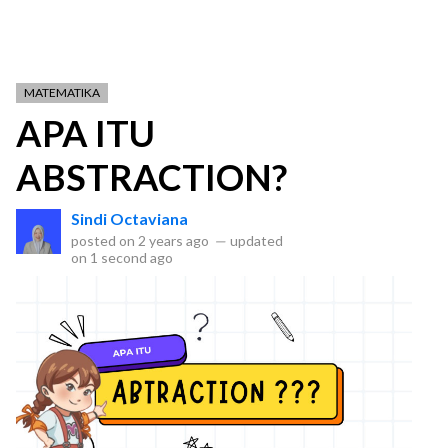
MATEMATIKA
APA ITU
ABSTRACTION?
Sindi Octaviana
posted on
2 years ago
—
updated
on
1 second ago