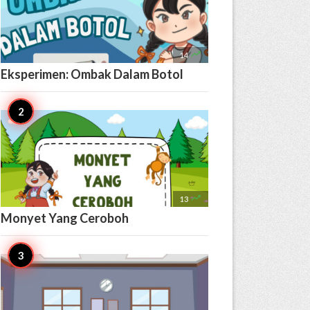

14
Eksperimen: Ombak Dalam Botol

13
Monyet Yang Ceroboh