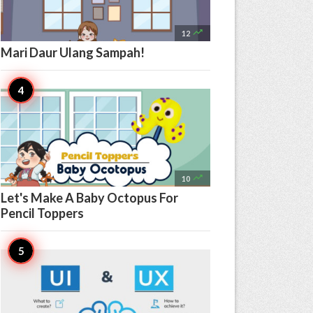

12
Mari Daur Ulang Sampah!

10
Let's Make A Baby Octopus For
Pencil Toppers