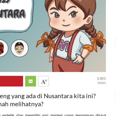
1,431
views
peng yang ada di Nusantara kita ini?
nah melihatnya?
stetik dan memiliki sisi misteri yang tersimpan diraut