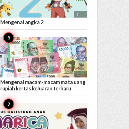

8
Mengenal angka 2

8
Mengenal macam-macam mata uang
rupiah kertas keluaran terbaru