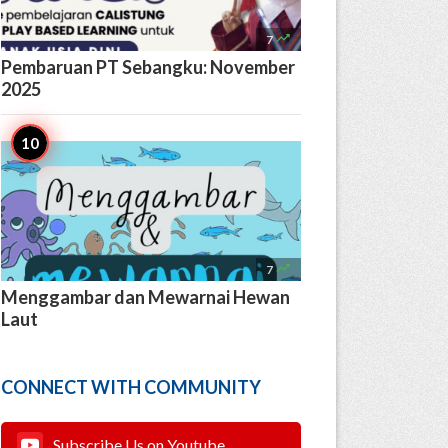

7
Pembaruan PT Sebangku: November
2025

7
Menggambar dan Mewarnai Hewan
Laut
CONNECT WITH COMMUNITY
Subscribe Us on Youtube