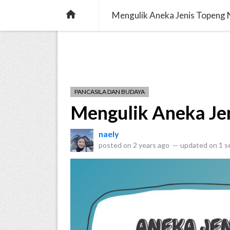
verified
pets
menu_book
MARICA
CERITA
ENS

Mengulik Aneka Jenis Topeng
PANCASILA DAN BUDAYA
Mengulik Aneka Je
naely
posted on
2 years ago
—
updated on
1 s