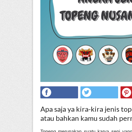
ed.
Apa saja ya kira-kira jenis to
atau bahkan kamu sudah per
Topeng merupakan suatu karya seni yang e