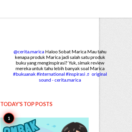


Create

@cerita.marica
Haloo Sobat Marica Mau tahu
kenapa produk Marica jadi salah satu produk
buku yang menginspirasi? Yuk, simak review
mereka untuk tahu lebih banyak soal Marica
#bukuanak
#international
#inspirasi
♬ original
sound - cerita.marica
TODAY'S TOP
POSTS